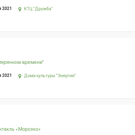
я 2021
КТЦ "Дружба"
отерянном времени"
я 2021
Дома культуры "Энергия"
ктакль «Морозко»