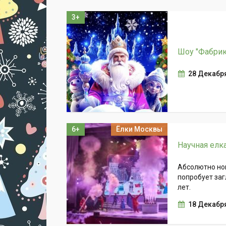
3+
Шоу "Фабри
28 Декабр
6+
Ёлки Москвы
Научная елк
Абсолютно но
попробует заг
лет.
18 Декабря