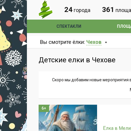
24
361
города
площа
СПЕКТАКЛИ
ПЛОЩ
Вы смотрите ёлки:
Чехов
Детские елки в Чехове
Скоро мы добавим новые мероприятия в
6+
Ёлка в Мели