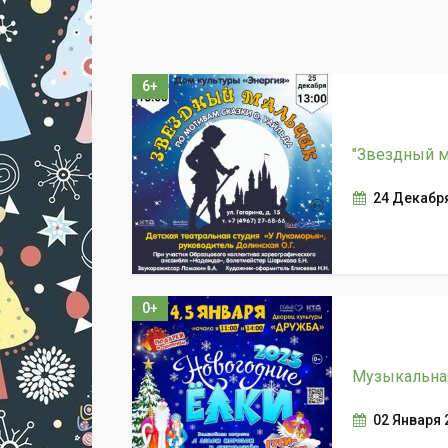
6+
"Звездный м
24 Декабря
0+
Музыкальная
02 Января 