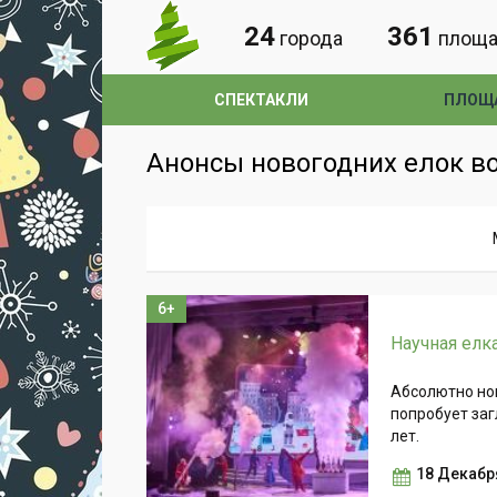
24
361
города
площа
СПЕКТАКЛИ
ПЛОЩ
Анонсы новогодних елок во
6+
Научная елк
Абсолютно но
попробует заг
лет.
18 Декабря