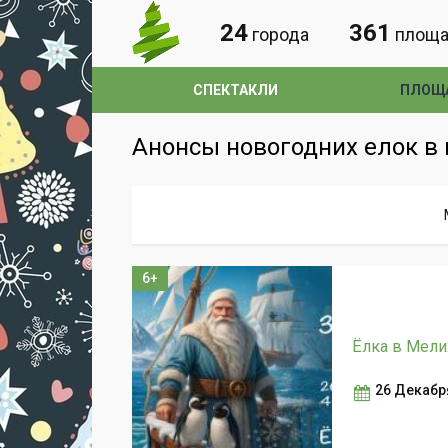
24
361
города
площа
СПЕКТАКЛИ
ПЛОЩ
Анонсы новогодних елок в м
6+
Ёлка в Мели
26 Декабря