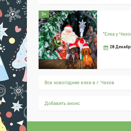
3+
"Елка у Чех
28 Декабря
Все новогодние елки в г. Чехов
Добавить анонс