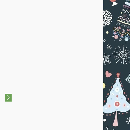
0+
0+
Новогоднее театрально-
"Звёздная экспедиция в
цирковое представление "Как
Новогодних традициях"
лиса Алиса и кот Базилио
Новый год встречали"
23 Декабря 2023 - 30
Декабря 2023