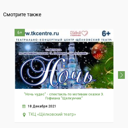
Смотрите также
6+
0+
"Ночь чудес" - спектакль по мотивам сказки Э.
Гофмана "Щелкунчик"
18 Декабря 2021
ТКЦ «Щёлковский театр»
В.