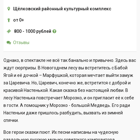
Щёлковский районный культурный комплекс
от 0+
800 - 1000 рублей
Отзывы
Однако, в спектакле не всё так банально и привычно. Здесь вас
ждут сюрпризы. В Новогоднем лесу вы встретитесь с Бабой
Ягой и её дочкой – Марфушкой, которая мечтает выйти замуж
за Царевича. Но, Царевич, конечно же, встретится с доброй и
красивой Настенькой. Какая сказка без настоящей любви. В
лесу Настенька повстречает Морозко, и он пригласит её к себе
в гости. А помощник у Морозко - большой Медведь. Его ради
Настеньки даже пришлось разбудить, вызвать из зимней
спячки.
Все герои сказки поют. Их песни написаны на чудесную
раздольную русскую музыку советского композитора