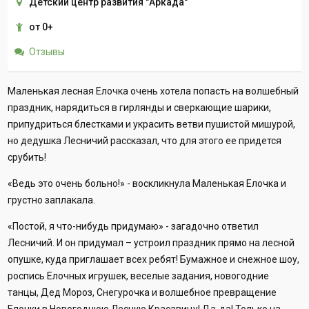
Детский центр развития "Аркада"
от 0+
Отзывы
Маленькая лесная Елочка очень хотела попасть на волшебный
праздник, нарядиться в гирлянды и сверкающие шарики,
припудриться блестками и украсить ветви пушистой мишурой,
но дедушка Лесничий рассказал, что для этого ее придется
срубить!
«Ведь это очень больно!» - воскликнула Маленькая Елочка и
грустно заплакала.
«Постой, я что-нибудь придумаю» - загадочно ответил
Лесничий. И он придумал – устроил праздник прямо на лесной
опушке, куда приглашает всех ребят! Бумажное и снежное шоу,
роспись Елочных игрушек, веселые задания, новогодние
танцы, Дед Мороз, Снегурочка и волшебное превращение
Елочки в Новогоднюю Лесную Красавицу! Да-да! Только на