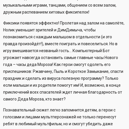
музыкальными играми, танцами, общением со всем залом,
дружным распеванием хитовых фиксипелок!
Фиксики появятся эффектно! Пролетая над залом на самолёте,
Нолик уменьшит зрителей и ДимДимыча, чтобы
познакомиться с каждым малышом в отдельности (и это
правда произойдёт!), вместе поиграть и повеселиться. Но в
игру вмешивается незваный гость… Компьютерный Бот
угрожает навсегда остановить самые главные часы Нового
года – часы деда Мороза! Как герои смогут одолеть его
приспешников: Ржавчину, Пыль и Короткое Замыкание, спасти
праздник и сделать из вируса полезную программу? Только
если малыши и их родители помогут им! И, возможно, в конце
приключений всех спасателей ждет личная благодарность от
самого Деда Мороза, кто знает?
Познавательный сюжет легко запомнится детям, а герои с
голосами и лицами мультперсонажей не только перенесут
ребят в любимый мультфильм, но и смогут убедить даже