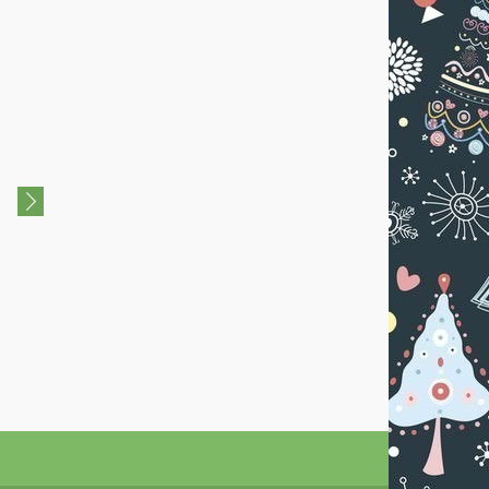
0+
0+
«Приключения Машеньки в
Новогоднее шоу "Смешуня
новогоднюю ночь»
компания: Сказка о
потерянном времени"
06 Января 2025
04 Января 2020
ДК "Авиатор"
Молодёжный
комплексный центр
"Победа"