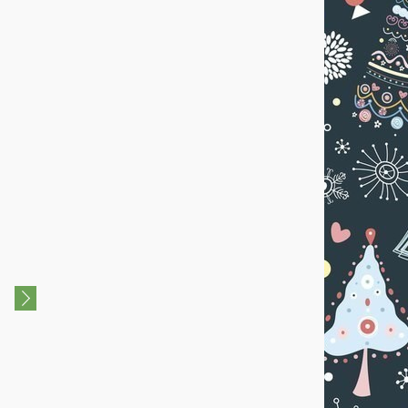
4+
4+
Новогодний утренник «В
Праздничная программа
снежном царстве, морозном
«Баба-Яга против»
государстве»
25 Декабря 2020
25 Декабря 2021