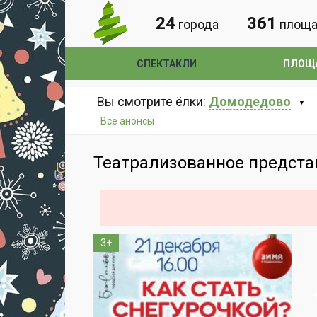
24
361
города
площа
СПЕКТАКЛИ
ПЛОЩ
Вы смотрите ёлки:
Домодедово
Все анонсы
Театрализованное представ
3+