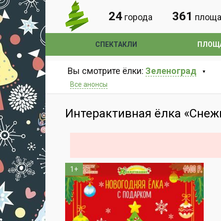
24
361
города
площа
СПЕКТАКЛИ
ПЛОЩ
Вы смотрите ёлки:
Зеленоград
Все анонсы
Интерактивная ёлка «Снеж
1+