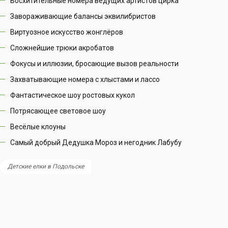
Восхитительные номера ведущих артистов цирка
Завораживающие балансы эквилибристов
Виртуозное искусство жонглёров
Сложнейшие трюки акробатов
Фокусы и иллюзии, бросающие вызов реальности
Захватывающие номера с хлыстами и лассо
Фантастическое шоу ростовых кукол
Потрясающее световое шоу
Весёлые клоуны
Самый добрый Дедушка Мороз и негодник Лабубу
Детские елки в Подольске