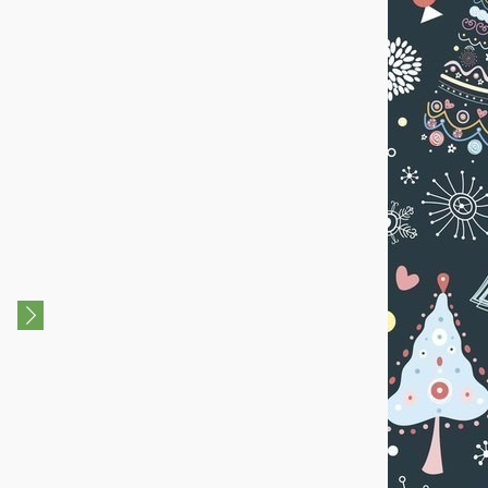
1+
3+
Новогодний спектакль
Новогодняя сказка "Квес
"Снеговик почтовик" для
Деда Мороза"
детей 1-3 лет
26 Декабря 2024
29 Декабря 2023 - 31
ДК Щербинка
Декабря 2023
КДЦ "Южный"