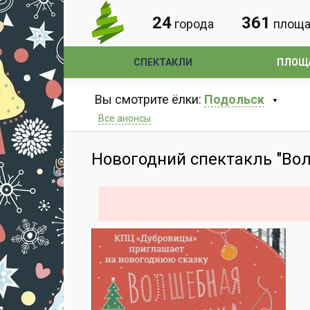
24
361
города
площа
СПЕКТАКЛИ
ПЛОЩ
Вы смотрите ёлки:
Подольск
Все анонсы
Новогодний спектакль "Во