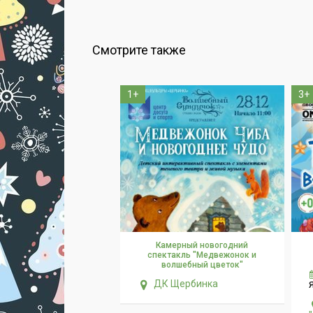
Смотрите также
1+
3+
Камерный новогодний
спектакль "Медвежонок и
волшебный цветок"
ДК Щербинка