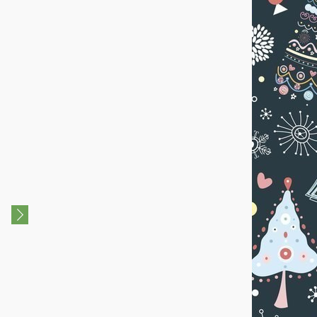
Новогодняя феерия
08 Января 2026
ДК Щербинка