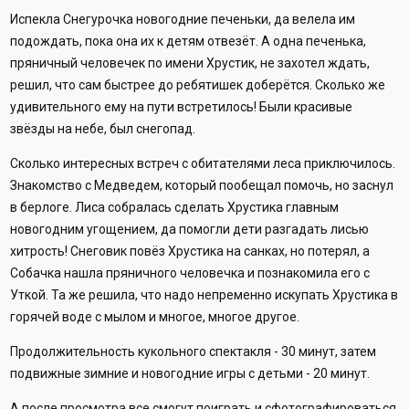
Испекла Снегурочка новогодние печеньки, да велела им
подождать, пока она их к детям отвезёт. А одна печенька,
пряничный человечек по имени Хрустик, не захотел ждать,
решил, что сам быстрее до ребятишек доберётся. Сколько же
удивительного ему на пути встретилось! Были красивые
звёзды на небе, был снегопад.
Сколько интересных встреч с обитателями леса приключилось.
Знакомство с Медведем, который пообещал помочь, но заснул
в берлоге. Лиса собралась сделать Хрустика главным
новогодним угощением, да помогли дети разгадать лисью
хитрость! Снеговик повёз Хрустика на санках, но потерял, а
Собачка нашла пряничного человечка и познакомила его с
Уткой. Та же решила, что надо непременно искупать Хрустика в
горячей воде с мылом и многое, многое другое.
Продолжительность кукольного спектакля - 30 минут, затем
подвижные зимние и новогодние игры с детьми - 20 минут.
А после просмотра все смогут поиграть и сфотографироваться