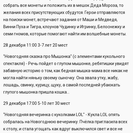
собрать все монеты и положить их в мешок Деда Мороза, то
желания всех присутствующих сбудутся. Герои отправляются
на поиски монет, встречают задания от Маши и Медведя,
Винни Пуха и Тигра, клоунов Чудинку и Игринку, Белоснежку и
семи гномов, которые помогают найти им волшебные монеты.
28 декабря 11:00 3-7 лет 20 мест
"Новогодняя сказка про Мышонка" (с элементами кукольного
спектакля) - Речь пойдет о глупом мышонке, ребятишки увидят
забавную историю о том, как бедная мышка-мама все никак не
могла найти няньку своему сыночку. Она звала утку, жабу,
лошадь, свинку, курицу, щуку, а самой последней убаюкать
глупого мышонка пришла кошка...
29 декабря 17:00 5-10 лет 30 мест
"Новогодняя вечеринка с куколками LOL" - Кукла LOL опять
собралась на Новогоднюю вечеринку. Пчёлка пригласила всех
к столу, и стала угощать как вдруг выключился свет и все не