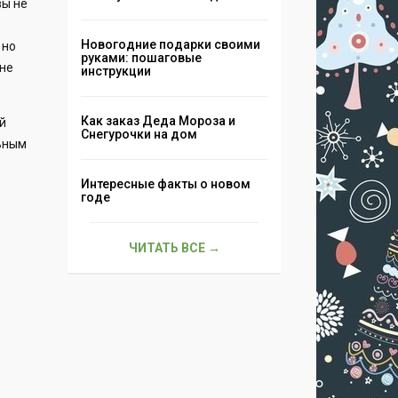
вы не
Новогодние подарки своими
 но
руками: пошаговые
 не
инструкции
Как заказ Деда Мороза и
ой
Снегурочки на дом
льным
Интересные факты о новом
годе
ЧИТАТЬ ВСЕ →