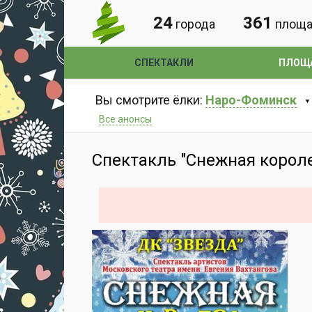
24
361
города
площа
СПЕКТАКЛИ
ПЛОЩ
Вы смотрите ёлки:
Наро-Фоминск
Все анонсы
Спектакль "Снежная корол