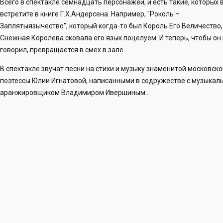
Всего в спектакле семнадцать персонажей, и есть такие, которых 
встретите в книге Г.Х.Андерсена. Например, "Роколь –
Заплятыязычество", который когда-то был Король Его Величество,
Снежная Королева сковала его язык поцелуем. И теперь, чтобы он
говорил, превращается в смех в зале.
В спектакле звучат песни на стихи и музыку знаменитой московск
поэтессы Юлии Игнатовой, написанными в содружестве с музыка
аранжировщиком Владимиром Ивершиным..