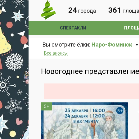
24
361
города
площа
СПЕКТАКЛИ
ПЛОЩ
Вы смотрите ёлки:
Наро-Фоминск
Все анонсы
Новогоднее представление
5+