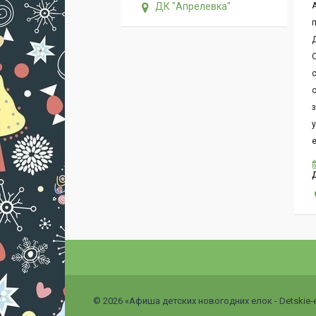
ДК "Апрелевка"
А
о
у
е
© 2026 «Афиша детских новогодних елок - Detskie-el