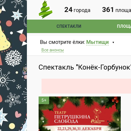
24
361
города
площа
СПЕКТАКЛИ
ПЛОЩ
Вы смотрите ёлки:
Мытищи
Все анонсы
Спектакль "Конёк-Горбунок
5+