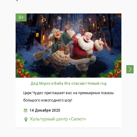
0+
Дед Мороз и Баба Яга спасают Новый год
Цирк Чудес приглашает вас на премьерные показы
Ун
большого новогоднего шоу!
эл
мо
14 Декабря 2025
за
Культурный центр «Салют»