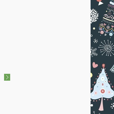
3+
0+
Интерактивная сказка
Дом Деда Мороза
"Потерянный список Деда
Мороза"
18 Декабря 2024 - 07
Января 2025
22 Декабря 2024
Агентство туризма и
Ресторан Отель и City-
праздника "Оранжевое