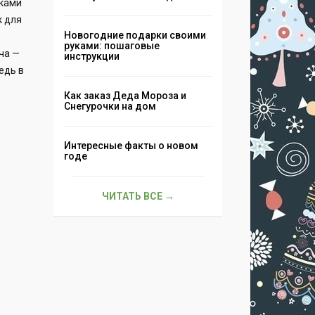
иками
к для
Новогодние подарки своими
руками: пошаговые
ча —
инструкции
едь в
Как заказ Деда Мороза и
Снегурочки на дом
Интересные факты о новом
годе
ЧИТАТЬ ВСЕ →