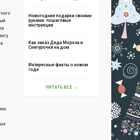
тного
Новогодние подарки своими
руками: пошаговые
вый
инструкции
ла
виту
Как заказ Деда Мороза и
ла
Снегурочки на дом
Интересные факты о новом
годе
ЧИТАТЬ ВСЕ →
ки,
ных