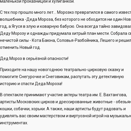
маленькой проказницей и хулиганкой.
С тех пор прошло много лет... Морозко превратился в самого извес
волшебника -Деда Мороза, без которого не обходится ни один Но
год, а Ягуся в злую и коварную бабусю. Она всегда тайно завидова
Деду Морозу и однажды придумала хитрый план мести. Собрала с
нечистой силы - Кота Баюна, Соловья-Разбойника, Лешего и реши
отменить Новый год.
Дед Мороз в серьёзной опасности!
Приходите на нашу новогоднюю театрально-цирковую сказку и
помогите Снегурочке и Снеговикам, распутать эту детективную
историю и спасти Деда Мороза!
В спектакле принимают участие актеры театра им. Е. Вахтангова,
артисты Московских цирков и дрессированные животные - обезьян
кошки, собачки, хорьки. А также, наши артисты будут радовать и
удивлять вас своим мастерством и виртуозной игрой на музыкаль
инструментах.