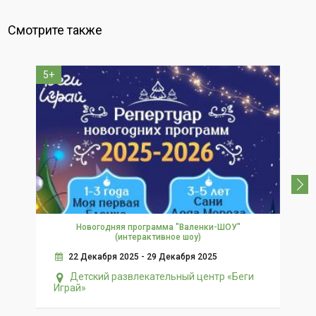
Смотрите также
5+
0+
Новогодняя программа "Валенки-ШОУ"
Т
(интерактивное шоу)
22 Декабря 2025 - 29 Декабря 2025
Детский развлекательный центр «Беги
Играй»