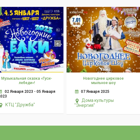
Музыкальная сказка «Гуси-
Новогоднее цирковое
лебеди»!
мыльное шоу
02 Января 2023 - 05 Января
07 Января 2025
2023
Дома культуры
КТЦ "Дружба"
"Энергия"