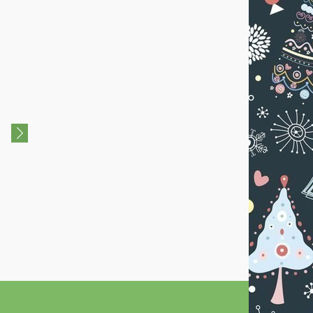
6+
"Звездный мальчик" по
Новогодний квест для дет
мотивам сказки О.Уайльда
4-10 лет «Новый год в
зазеркалье»
24 Декабря 2022 - 25
18 Декабря 2022 - 25
Декабря 2022
Декабря 2022
Дома культуры
Центр Развития "Шко
"Энергия"
волшебников"