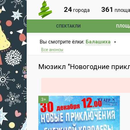
24
361
города
площа
СПЕКТАКЛИ
ПЛОЩ
Вы смотрите ёлки:
Балашиха
Все анонсы
Мюзикл "Новогодние прик
3+