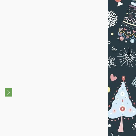
0+
Новогодняя ёлка "Баба-Яга
Новогодние ёлки 2023
против...."
«Новогодние приключения
«Как приручить дракона»
05 Января 2025
«Лесная красавица»
ДК "Саввино"
17 Декабря 2023 - 24
Декабря 2023