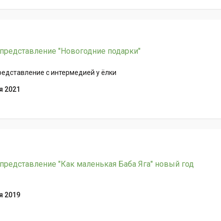
представление "Новогодние подарки"
едставление с интермедией у ёлки
я 2021
представление "Как маленькая Баба Яга" новый год
я 2019